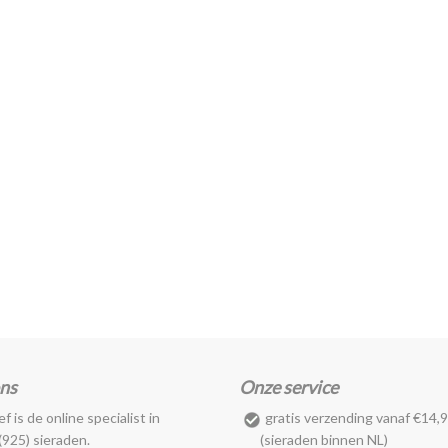
ns
Onze service
f is de online specialist in
gratis verzending vanaf €14,
 (925) sieraden.
(sieraden binnen NL)