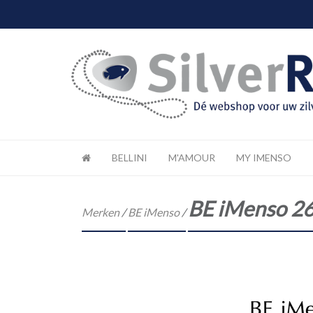
BELLINI
M'AMOUR
MY IMENSO
BE iMenso 2
Merken
/
BE iMenso
/