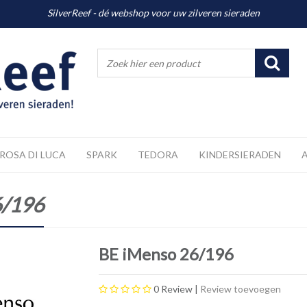
SilverReef - dé webshop voor uw zilveren sieraden
ROSA DI LUCA
SPARK
TEDORA
KINDERSIERADEN
6/196
BE iMenso 26/196
0
Review |
Review toevoegen