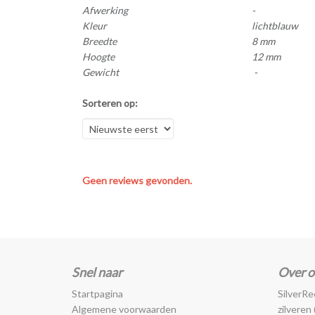
Afwerking
-
Kleur
lichtblauw
Breedte
8 mm
Hoogte
12 mm
Gewicht
-
Sorteren op:
Geen reviews gevonden.
Snel naar
Over o
Startpagina
SilverRee
Algemene voorwaarden
zilveren