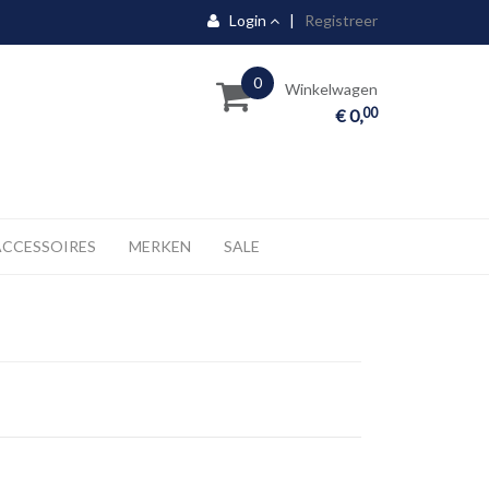
Login
|
Registreer
0
Winkelwagen
00
€ 0,
ACCESSOIRES
MERKEN
SALE